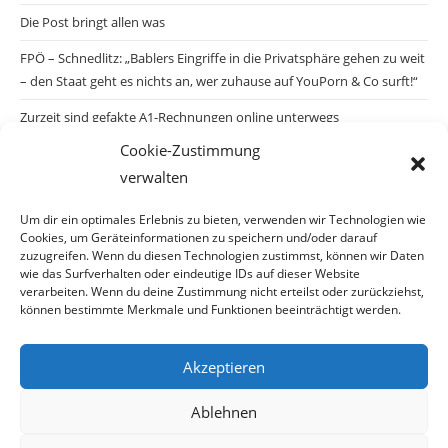
Die Post bringt allen was
FPÖ – Schnedlitz: „Bablers Eingriffe in die Privatsphäre gehen zu weit
– den Staat geht es nichts an, wer zuhause auf YouPorn & Co surft!“
Zurzeit sind gefakte A1-Rechnungen online unterwegs
Cookie-Zustimmung
Salzburgs Juden und ihre Sicherheit: „Erst nach einem Anschlag wäre
verwalten
die Gefahr endlich konkret!“
Biologisches Wunder in Ceuta
Um dir ein optimales Erlebnis zu bieten, verwenden wir Technologien wie
Cookies, um Geräteinformationen zu speichern und/oder darauf
Ein vermeintliches Abschiebemärchen
zuzugreifen. Wenn du diesen Technologien zustimmst, können wir Daten
wie das Surfverhalten oder eindeutige IDs auf dieser Website
verarbeiten. Wenn du deine Zustimmung nicht erteilst oder zurückziehst,
können bestimmte Merkmale und Funktionen beeinträchtigt werden.
Archiv
Akzeptieren
Ablehnen