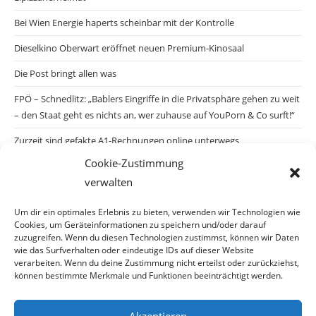
Bei Wien Energie haperts scheinbar mit der Kontrolle
Dieselkino Oberwart eröffnet neuen Premium-Kinosaal
Die Post bringt allen was
FPÖ – Schnedlitz: „Bablers Eingriffe in die Privatsphäre gehen zu weit
– den Staat geht es nichts an, wer zuhause auf YouPorn & Co surft!“
Zurzeit sind gefakte A1-Rechnungen online unterwegs
Cookie-Zustimmung
Salzburgs Juden und ihre Sicherheit: „Erst nach einem Anschlag wäre
verwalten
die Gefahr endlich konkret!“
Biologisches Wunder in Ceuta
Um dir ein optimales Erlebnis zu bieten, verwenden wir Technologien wie
Cookies, um Geräteinformationen zu speichern und/oder darauf
Ein vermeintliches Abschiebemärchen
zuzugreifen. Wenn du diesen Technologien zustimmst, können wir Daten
wie das Surfverhalten oder eindeutige IDs auf dieser Website
verarbeiten. Wenn du deine Zustimmung nicht erteilst oder zurückziehst,
können bestimmte Merkmale und Funktionen beeinträchtigt werden.
Archiv
Akzeptieren