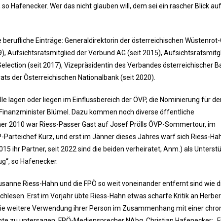
o Hafenecker. Wer das nicht glauben will, dem sei ein rascher Blick au
e berufliche Einträge: Generaldirektorin der österreichischen Wüstenrot
09), Aufsichtsratsmitglied der Verbund AG (seit 2015), Aufsichtsratsmitg
lection (seit 2017), Vizepräsidentin des Verbandes österreichischer 
rats der Österreichischen Nationalbank (seit 2020).
le lagen oder liegen im Einflussbereich der ÖVP, die Nominierung für d
-Finanzminister Blümel. Dazu kommen noch diverse öffentliche
mer 2010 war Riess-Passer Gast auf Josef Prölls ÖVP-Sommertour, im
arteichef Kurz, und erst im Jänner dieses Jahres warf sich Riess-Ha
 ihr Partner, seit 2022 sind die beiden verheiratet, Anm.) als Unterstü
g“, so Hafenecker.
usanne Riess-Hahn und die FPÖ so weit voneinander entfernt sind wie d
lesen. Erst im Vorjahr übte Riess-Hahn etwas scharfe Kritik an Herbert
die weitere Verwendung ihrer Person im Zusammenhang mit einer chro
hichte zu untersagen. FPÖ-Mediensprecher NAbg. Christian Hafenecker: „