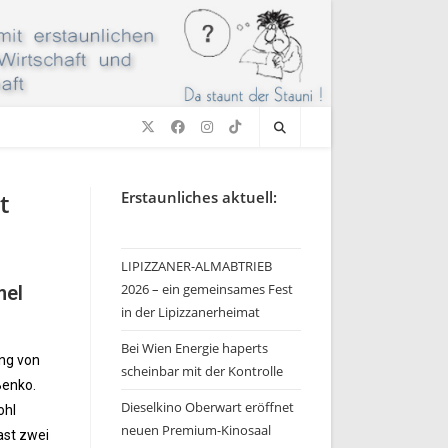
t
Erstaunliches aktuell:
LIPIZZANER-ALMABTRIEB
2026 – ein gemeinsames Fest
mel
in der Lipizzanerheimat
Bei Wien Energie haperts
ung von
scheinbar mit der Kontrolle
Benko.
Dieselkino Oberwart eröffnet
ohl
neuen Premium-Kinosaal
ast zwei