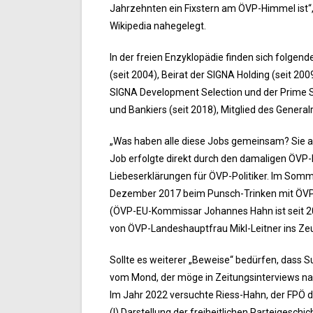
Jahrzehnten ein Fixstern am ÖVP-Himmel ist“, s
Wikipedia nahegelegt.
In der freien Enzyklopädie finden sich folgend
(seit 2004), Beirat der SIGNA Holding (seit 20
SIGNA Development Selection und der Prime Se
und Bankiers (seit 2018), Mitglied des General
„Was haben alle diese Jobs gemeinsam? Sie al
Job erfolgte direkt durch den damaligen ÖVP
Liebeserklärungen für ÖVP-Politiker. Im Som
Dezember 2017 beim Punsch-Trinken mit ÖVP-P
(ÖVP-EU-Kommissar Johannes Hahn ist seit 2015
von ÖVP-Landeshauptfrau Mikl-Leitner ins Zeu
Sollte es weiterer „Beweise“ bedürfen, dass S
vom Mond, der möge in Zeitungsinterviews nach
Im Jahr 2022 versuchte Riess-Hahn, der FPÖ 
(!) Darstellung der freiheitlichen Parteigesc