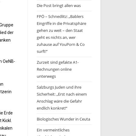
f
Die Post bringt allen was
FPÖ – Schnedlitz: „Bablers
Eingriffe in die Privatsphäre
-Gruppe
gehen zu weit – den Staat
lied der
geht es nichts an, wer
Banken
zuhause auf YouPorn & Co
surft!“
en OeNB-
Zurzeit sind gefakte A1-
Rechnungen online
unterwegs
hn
Salzburgs Juden und ihre
tzerin
Sicherheit: „Erst nach einem
Anschlag wäre die Gefahr
endlich konkret!“
ie Erde
Biologisches Wunder in Ceuta
 Kickl.
nikalen
Ein vermeintliches
Frau