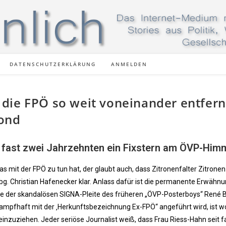
DATENSCHUTZERKLÄRUNG
ANMELDEN
die FPÖ so weit voneinander entfern
Mond
it fast zwei Jahrzehnten ein Fixstern am ÖVP-Him
 mit der FPÖ zu tun hat, der glaubt auch, dass Zitronenfalter Zitronen
Abg. Christian Hafenecker klar. Anlass dafür ist die permanente Erwähn
e der skandalösen SIGNA-Pleite des früheren „ÖVP-Posterboys“ René 
ampfhaft mit der ‚Herkunftsbezeichnung Ex-FPÖ“ angeführt wird, ist w
inzuziehen. Jeder seriöse Journalist weiß, dass Frau Riess-Hahn seit f