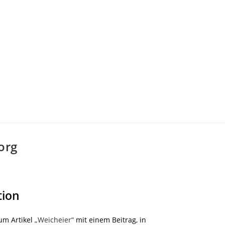
org
tion
um Artikel
„Weicheier“
mit einem Beitrag, in