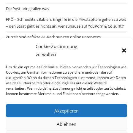
Die Post bringt allen was
FPÖ – Schnedlitz: „Bablers Eingriffe in die Privatsphäre gehen zu weit
– den Staat geht es nichts an, wer zuhause auf YouPorn & Co surft!“
Zurzeit sind gefakte A1-Rechnungen online unterwegs
Cookie-Zustimmung
Salzburgs Juden und ihre Sicherheit: „Erst nach einem Anschlag wäre
verwalten
die Gefahr endlich konkret!“
Biologisches Wunder in Ceuta
Um dir ein optimales Erlebnis zu bieten, verwenden wir Technologien wie
Cookies, um Geräteinformationen zu speichern und/oder darauf
Ein vermeintliches Abschiebemärchen
zuzugreifen. Wenn du diesen Technologien zustimmst, können wir Daten
wie das Surfverhalten oder eindeutige IDs auf dieser Website
verarbeiten. Wenn du deine Zustimmung nicht erteilst oder zurückziehst,
können bestimmte Merkmale und Funktionen beeinträchtigt werden.
Archiv
Akzeptieren
Archiv
Ablehnen