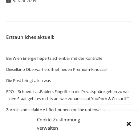
Beitrag
5. Mai 2009
veröffentlicht:
Erstaunliches aktuell:
Bei Wien Energie haperts scheinbar mit der Kontrolle
Dieselkino Oberwart eröffnet neuen Premium-Kinosaal
Die Post bringt allen was
FPÖ – Schnedlitz: „Bablers Eingriffe in die Privatsphäre gehen zu weit
– den Staat geht es nichts an, wer zuhause auf YouPorn & Co surft!“
Zurzeit sind gefakte A1-Rechnungen online unterwegs
Cookie-Zustimmung
Salzburgs Juden und ihre Sicherheit: „Erst nach einem Anschlag wäre
verwalten
die Gefahr endlich konkret!“