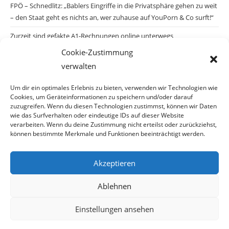
FPÖ – Schnedlitz: „Bablers Eingriffe in die Privatsphäre gehen zu weit
– den Staat geht es nichts an, wer zuhause auf YouPorn & Co surft!“
Zurzeit sind gefakte A1-Rechnungen online unterwegs
Cookie-Zustimmung
Salzburgs Juden und ihre Sicherheit: „Erst nach einem Anschlag wäre
verwalten
die Gefahr endlich konkret!“
Biologisches Wunder in Ceuta
Um dir ein optimales Erlebnis zu bieten, verwenden wir Technologien wie
Cookies, um Geräteinformationen zu speichern und/oder darauf
Ein vermeintliches Abschiebemärchen
zuzugreifen. Wenn du diesen Technologien zustimmst, können wir Daten
wie das Surfverhalten oder eindeutige IDs auf dieser Website
verarbeiten. Wenn du deine Zustimmung nicht erteilst oder zurückziehst,
können bestimmte Merkmale und Funktionen beeinträchtigt werden.
Archiv
Akzeptieren
Archiv
Ablehnen
Einstellungen ansehen
© Copyright 2026 · Auch Ihre Information ist uns wichtig! Haben Sie eine