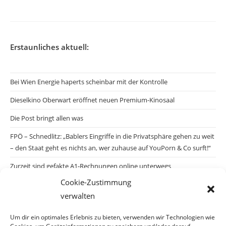
Erstaunliches aktuell:
Bei Wien Energie haperts scheinbar mit der Kontrolle
Dieselkino Oberwart eröffnet neuen Premium-Kinosaal
Die Post bringt allen was
FPÖ – Schnedlitz: „Bablers Eingriffe in die Privatsphäre gehen zu weit
– den Staat geht es nichts an, wer zuhause auf YouPorn & Co surft!“
Zurzeit sind gefakte A1-Rechnungen online unterwegs
Cookie-Zustimmung
Salzburgs Juden und ihre Sicherheit: „Erst nach einem Anschlag wäre
verwalten
die Gefahr endlich konkret!“
Biologisches Wunder in Ceuta
Um dir ein optimales Erlebnis zu bieten, verwenden wir Technologien wie