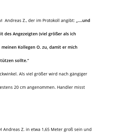
vI
Andreas Z., der im Protokoll angibt:
„….und
t des Angezeigten (viel größer als ich
ich meinen Kollegen O. zu, damit er mich
ützen sollte.“
ckwinkel. Als viel größer wird nach gängiger
destens 20 cm angenommen. Handler misst
I Andreas Z. in etwa 1,65 Meter groß sein und