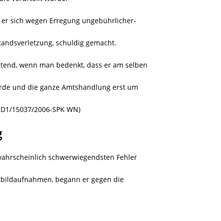
e er sich wegen Erregung ungebührlicher-
tandsverletzung, schuldig gemacht.
tend, wenn man bedenkt, dass er am selben
urde und die ganze Amtshandlung erst um
Z:D1/15037/2006-SPK WN)
g
n wahrscheinlich schwerwiegendsten Fehler
htbildaufnahmen, begann er gegen die