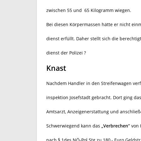
zwischen 55 und
65 Kilogramm wiegen.
Bei diesen Körpermassen hätte er nicht einm
dienst erfüllt. Daher stellt sich die berecht
dienst der Polizei ?
Knast
Nachdem Handler in den Streifenwagen verfra
inspektion Josefstadt gebracht. Dort ging d
Amtsarzt, Anzeigenerstattung und anschließe
Schwerwiegend kann das
„Verbrechen“
von H
nach § 1des NÖ-Pol.Stg zu 180,- Euro Geldstr