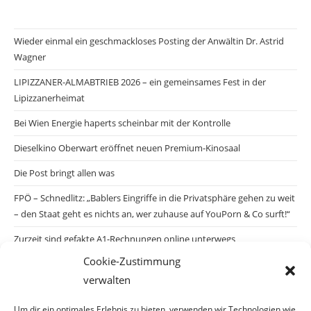
Wieder einmal ein geschmackloses Posting der Anwältin Dr. Astrid
Wagner
LIPIZZANER-ALMABTRIEB 2026 – ein gemeinsames Fest in der
Lipizzanerheimat
Bei Wien Energie haperts scheinbar mit der Kontrolle
Dieselkino Oberwart eröffnet neuen Premium-Kinosaal
Die Post bringt allen was
FPÖ – Schnedlitz: „Bablers Eingriffe in die Privatsphäre gehen zu weit
– den Staat geht es nichts an, wer zuhause auf YouPorn & Co surft!“
Zurzeit sind gefakte A1-Rechnungen online unterwegs
Cookie-Zustimmung
Salzburgs Juden und ihre Sicherheit: „Erst nach einem Anschlag wäre
verwalten
die Gefahr endlich konkret!“
Biologisches Wunder in Ceuta
Um dir ein optimales Erlebnis zu bieten, verwenden wir Technologien wie