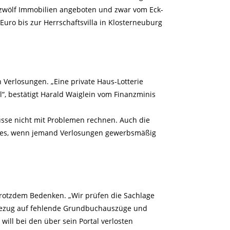
 zwölf Immobilien angeboten und zwar vom Eck-
uro bis zur Herrschaftsvilla in Klosterneuburg
n Verlosungen. „Eine private Haus-Lotterie
“, bestätigt Harald Waiglein vom Finanzminis
üsse nicht mit Problemen rechnen. Auch die
ei es, wenn jemand Verlosungen gewerbsmäßig
rotzdem Bedenken. „Wir prüfen die Sachlage
n Bezug auf fehlende Grundbuchauszüge und
will bei den über sein Portal verlosten