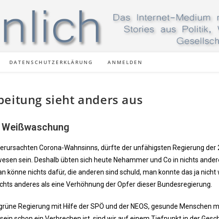
DATENSCHUTZERKLÄRUNG
ANMELDEN
beitung sieht anders aus
n Weißwaschung
t verursachten Corona-Wahnsinns, dürfte der unfähigsten Regierung der 
ewesen sein. Deshalb übten sich heute Nehammer und Co in nichts ander
 könne nichts dafür, die anderen sind schuld, man konnte das ja nicht 
 nichts anderes als eine Verhöhnung der Opfer dieser Bundesregierung.
-grüne Regierung mit Hilfe der SPÖ und der NEOS, gesunde Menschen mi
n schon ein Verbrechen ist, sind wir auf einem Tiefpunkt in der Gesc