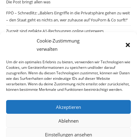
Die Post bringt allen was
FPÖ – Schnedlitz: „Bablers Eingriffe in die Privatsphäre gehen zu weit
– den Staat geht es nichts an, wer zuhause auf YouPorn & Co surft!“
Zurzeit sind gefakte A1-Rechnungen online unterwegs
Cookie-Zustimmung
Salzburgs Juden und ihre Sicherheit: „Erst nach einem Anschlag wäre
verwalten
die Gefahr endlich konkret!“
Biologisches Wunder in Ceuta
Um dir ein optimales Erlebnis zu bieten, verwenden wir Technologien wie
Cookies, um Geräteinformationen zu speichern und/oder darauf
Ein vermeintliches Abschiebemärchen
zuzugreifen. Wenn du diesen Technologien zustimmst, können wir Daten
wie das Surfverhalten oder eindeutige IDs auf dieser Website
verarbeiten. Wenn du deine Zustimmung nicht erteilst oder zurückziehst,
können bestimmte Merkmale und Funktionen beeinträchtigt werden.
Archiv
Akzeptieren
Ablehnen
Einstellungen ansehen