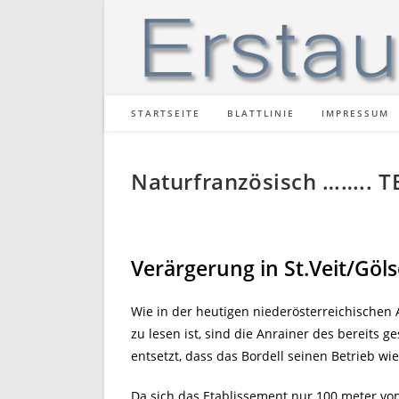
Zum
Inhalt
springen
STARTSEITE
BLATTLINIE
IMPRESSUM
Naturfranzösisch …….. TE
Verärgerung in St.Veit/Göl
Wie in der heutigen niederösterreichischen 
zu lesen ist, sind die Anrainer des bereits
entsetzt, dass das Bordell seinen Betrieb 
Da sich das Etablissement nur 100 meter von