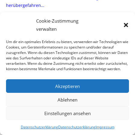
herübergefahren…
Abgesehen vom Verstoß gegen sämtliche Regeln entwickelt
Cookie-Zustimmung
sich Resignation bei uns March-
verwalten
fischern, was bei weiteren nicht handeln unweigerlich dazu
Um dir ein optimales Erlebnis zu bieten, verwenden wir Technologien wie
Cookies, um Geräteinformationen zu speichern und/oder darauf
führt , daß in Zukunft die Anzahl
zuzugreifen. Wenn du diesen Technologien zustimmst, können wir Daten
wie das Surfverhalten oder eindeutige IDs auf dieser Website
der Fischer in unserem Verein abnehmen wird!
verarbeiten. Wenn du deine Zustimmung nicht erteilst oder zurückziehst,
können bestimmte Merkmale und Funktionen beeinträchtigt werden.
Abschließend möchte ich noch erwähnen, daß ich
persönlich die Zeit in meiner Fischerhütte
Akzeptieren
zur Entspannung nütze. Dies ist mir in vielen Fällen seit
Ablehnen
einigen Jahren nicht mehr möglich.
Einstellungen ansehen
Dieser Aussage stimmen viele meiner Kollegen zu.
Datenschutzerklärung
Datenschutzerklärung
Impressum
Der Vorstand des FVD hätte gerne Informationen welche