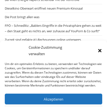
Dieselkino Oberwart eröffnet neuen Premium-Kinosaal
Die Post bringt allen was
FPÖ – Schnedlitz: „Bablers Eingriffe in die Privatsphäre gehen zu weit
– den Staat geht es nichts an, wer zuhause auf YouPorn & Co surft!“
Zurzeit sind gefakte A1-Rechnungen online unterwegs
Cookie-Zustimmung
Salzburgs Juden und ihre Sicherheit: „Erst nach einem Anschlag wäre
verwalten
die Gefahr endlich konkret!“
Biologisches Wunder in Ceuta
Um dir ein optimales Erlebnis zu bieten, verwenden wir Technologien wie
Cookies, um Geräteinformationen zu speichern und/oder darauf
Ein vermeintliches Abschiebemärchen
zuzugreifen. Wenn du diesen Technologien zustimmst, können wir Daten
wie das Surfverhalten oder eindeutige IDs auf dieser Website
verarbeiten. Wenn du deine Zustimmung nicht erteilst oder zurückziehst,
können bestimmte Merkmale und Funktionen beeinträchtigt werden.
Archiv
Akzeptieren