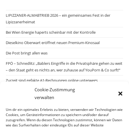
LIPIZZANER-ALMABTRIEB 2026 – ein gemeinsames Fest in der
Lipizzanerheimat
Bei Wien Energie haperts scheinbar mit der Kontrolle
Dieselkino Oberwart eröffnet neuen Premium-Kinosaal
Die Post bringt allen was
FPÖ – Schnedlitz: „Bablers Eingriffe in die Privatsphäre gehen zu weit
– den Staat geht es nichts an, wer zuhause auf YouPorn & Co surft!“
Zurzeit sind gefakte A1-Rechnungen online unterwegs
Cookie-Zustimmung
Salzburgs Juden und ihre Sicherheit: „Erst nach einem Anschlag wäre
verwalten
die Gefahr endlich konkret!“
Biologisches Wunder in Ceuta
Um dir ein optimales Erlebnis zu bieten, verwenden wir Technologien wie
Cookies, um Geräteinformationen zu speichern und/oder darauf
Ein vermeintliches Abschiebemärchen
zuzugreifen. Wenn du diesen Technologien zustimmst, können wir Daten
wie das Surfverhalten oder eindeutige IDs auf dieser Website