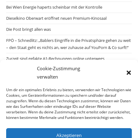
Bei Wien Energie haperts scheinbar mit der Kontrolle
Dieselkino Oberwart eröffnet neuen Premium-Kinosaal
Die Post bringt allen was
FPÖ – Schnedlitz: „Bablers Eingriffe in die Privatsphäre gehen zu weit
– den Staat geht es nichts an, wer zuhause auf YouPorn & Co surft!“
Zurzeit sind gefakte A1-Rechnungen online unterwegs
Cookie-Zustimmung
Salzburgs Juden und ihre Sicherheit: „Erst nach einem Anschlag wäre
verwalten
die Gefahr endlich konkret!“
Biologisches Wunder in Ceuta
Um dir ein optimales Erlebnis zu bieten, verwenden wir Technologien wie
Cookies, um Geräteinformationen zu speichern und/oder darauf
Ein vermeintliches Abschiebemärchen
zuzugreifen. Wenn du diesen Technologien zustimmst, können wir Daten
wie das Surfverhalten oder eindeutige IDs auf dieser Website
verarbeiten. Wenn du deine Zustimmung nicht erteilst oder zurückziehst,
können bestimmte Merkmale und Funktionen beeinträchtigt werden.
Archiv
Akzeptieren