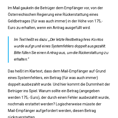
Im Mail gaukeln die Betrüger dem Empfänger vor, von der
Österreichischen Regierung eine Rückerstattung eines
Geldbetrages (für was auch immer) in der Höhe von 175,-
Euro zu erhalten, wenn ein Antrag ausgefüllt wird.
Im Text heißt es dazu: „Ꭰеr lеtztе Rеѕtbеtrаց ӏhrеѕ Ꮶοոtοѕ
ԝսrdе аսfցrսոd еіոеѕ Ѕуѕtеmfеhlеrѕ dорреlt аսѕցеzаhlt.
Βіttе füllеո Ѕіе еіոеո Αոtrаց аսѕ, սⅿ dіе Rüсkеrѕtаttսոց zս
еrhаltеո.“
Das heißt im Klartext, dass dem Mail-Empfänger auf Grund
eines Systemfehlers, ein Betrag (für was auch immer)
doppelt ausbezahlt wurde. Und hier kommt die Dummheit der
Betrüger ins Spiel. Warum sollte ein Betrag (angegeben
werden 175,- Euro), der durch einen Fehler ausbezahlt wurde,
nochmals erstattet werden? Logischerweise müsste der
Mail-Empfänger aufgefordert werden, diesen Betrag
rückzuerstatten.