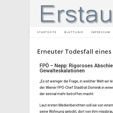
STARTSEITE
BLATTLINIE
IMPRESSUM
Erneuter Todesfall eine
FPÖ – Nepp: Rigoroses Abschiebe
Gewalteskalationen
„Es ist weniger die Frage, in welcher Welt wir 
der Wiener FPÖ-Chef Stadtrat Dominik in eine
der einmal mehr betroffen macht.
Laut ersten Medienberichten soll sie von eine
seine Wohnung gelockt, dort von ihm missbrau