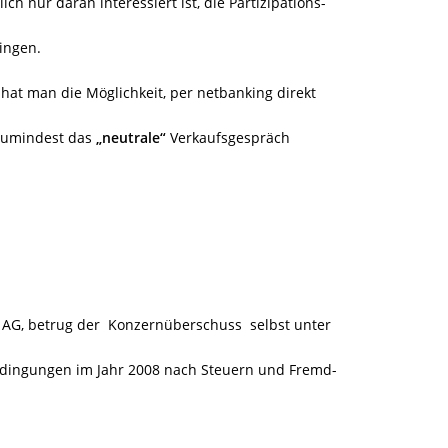
h nur daran interessiert ist, die Partizipations-
ingen.
hat man die Möglichkeit, per netbanking direkt
 zumindest das
„neutrale“
Verkaufsgespräch
 AG, betrug der Konzernüberschuss selbst unter
dingungen im Jahr 2008 nach Steuern und Fremd-