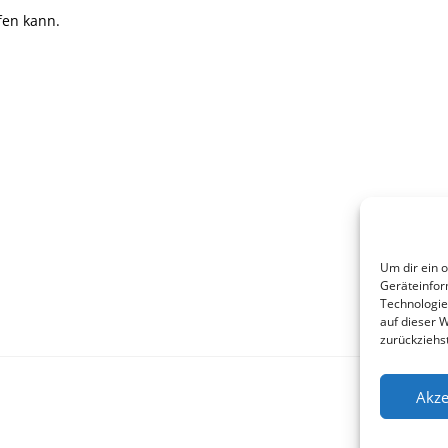
fen kann.
Um dir ein 
Geräteinfor
Technologie
auf dieser 
zurückziehs
Akze