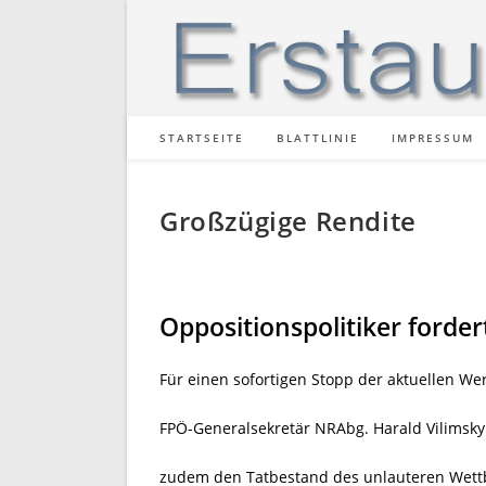
Zum
Inhalt
springen
STARTSEITE
BLATTLINIE
IMPRESSUM
Großzügige Rendite
Oppositionspolitiker forde
Für einen sofortigen Stopp der aktuellen We
FPÖ-Generalsekretär NRAbg. Harald Vilimsky 
zudem den Tatbestand des unlauteren Wettb