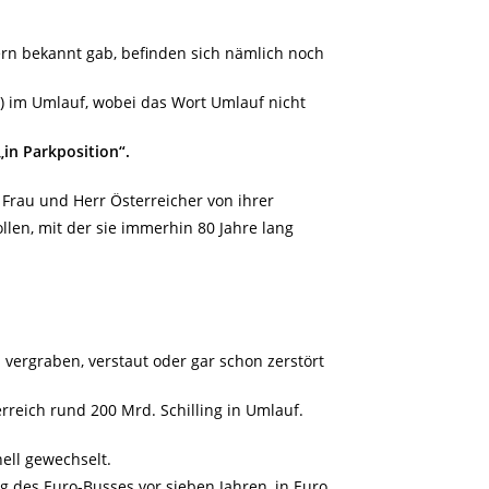
S
ern bekannt gab, befinden sich nämlich noch
o) im Umlauf, wobei das Wort Umlauf nicht
„in Parkposition“.
Frau und Herr Österreicher von ihrer
llen, mit der sie immerhin 80 Jahre lang
 vergraben, verstaut oder gar schon zerstört
reich rund 200 Mrd. Schilling in Umlauf.
ell gewechselt.
g des Euro-Busses vor sieben Jahren, in Euro