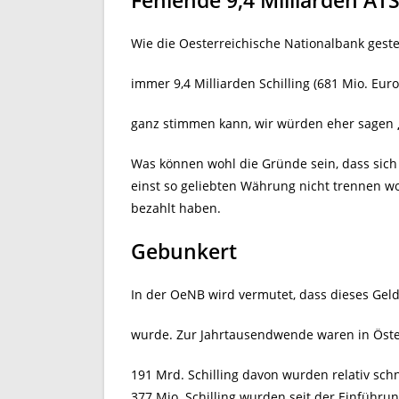
Fehlende 9,4 Milliarden AT
Wie die Oesterreichische Nationalbank gest
immer 9,4 Milliarden Schilling (681 Mio. Eur
ganz stimmen kann, wir würden eher sagen
Was können wohl die Gründe sein, dass sich 
einst so geliebten Währung nicht trennen wo
bezahlt haben.
Gebunkert
In der OeNB wird vermutet, dass dieses Geld
wurde. Zur Jahrtausendwende waren in Öster
191 Mrd. Schilling davon wurden relativ schn
377 Mio. Schilling wurden seit der Einführun