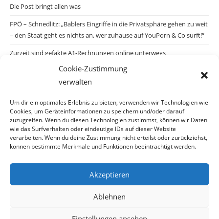
Die Post bringt allen was
FPÖ – Schnedlitz: „Bablers Eingriffe in die Privatsphäre gehen zu weit
– den Staat geht es nichts an, wer zuhause auf YouPorn & Co surft!“
Zurzeit sind gefakte A1-Rechnungen online unterwegs
Cookie-Zustimmung
Salzburgs Juden und ihre Sicherheit: „Erst nach einem Anschlag wäre
verwalten
die Gefahr endlich konkret!“
Biologisches Wunder in Ceuta
Um dir ein optimales Erlebnis zu bieten, verwenden wir Technologien wie
Cookies, um Geräteinformationen zu speichern und/oder darauf
Ein vermeintliches Abschiebemärchen
zuzugreifen. Wenn du diesen Technologien zustimmst, können wir Daten
wie das Surfverhalten oder eindeutige IDs auf dieser Website
verarbeiten. Wenn du deine Zustimmung nicht erteilst oder zurückziehst,
können bestimmte Merkmale und Funktionen beeinträchtigt werden.
Archiv
Akzeptieren
Archiv
Ablehnen
Einstellungen ansehen