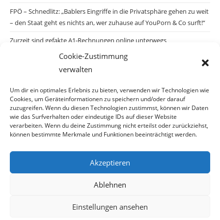
FPÖ – Schnedlitz: „Bablers Eingriffe in die Privatsphäre gehen zu weit
– den Staat geht es nichts an, wer zuhause auf YouPorn & Co surft!“
Zurzeit sind gefakte A1-Rechnungen online unterwegs
Cookie-Zustimmung
Salzburgs Juden und ihre Sicherheit: „Erst nach einem Anschlag wäre
verwalten
die Gefahr endlich konkret!“
Biologisches Wunder in Ceuta
Um dir ein optimales Erlebnis zu bieten, verwenden wir Technologien wie
Cookies, um Geräteinformationen zu speichern und/oder darauf
Ein vermeintliches Abschiebemärchen
zuzugreifen. Wenn du diesen Technologien zustimmst, können wir Daten
wie das Surfverhalten oder eindeutige IDs auf dieser Website
verarbeiten. Wenn du deine Zustimmung nicht erteilst oder zurückziehst,
können bestimmte Merkmale und Funktionen beeinträchtigt werden.
Archiv
Akzeptieren
Ablehnen
Einstellungen ansehen