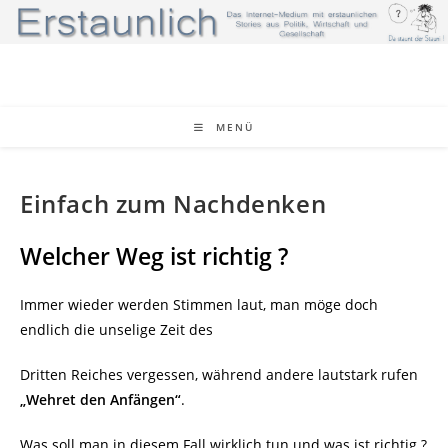
Zum
Inhalt
springen
MENÜ
Einfach zum Nachdenken
Welcher Weg ist richtig ?
Immer wieder werden Stimmen laut, man möge doch
endlich die unselige Zeit des
Dritten Reiches vergessen, während andere lautstark rufen
„Wehret den Anfängen“
.
Was soll man in diesem Fall wirklich tun und was ist richtig ?