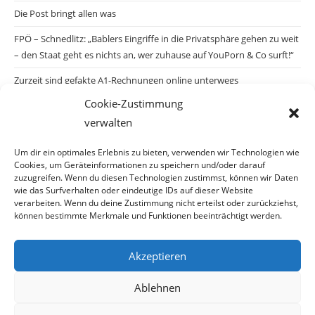
Die Post bringt allen was
FPÖ – Schnedlitz: „Bablers Eingriffe in die Privatsphäre gehen zu weit
– den Staat geht es nichts an, wer zuhause auf YouPorn & Co surft!“
Zurzeit sind gefakte A1-Rechnungen online unterwegs
Cookie-Zustimmung
Salzburgs Juden und ihre Sicherheit: „Erst nach einem Anschlag wäre
verwalten
die Gefahr endlich konkret!“
Biologisches Wunder in Ceuta
Um dir ein optimales Erlebnis zu bieten, verwenden wir Technologien wie
Cookies, um Geräteinformationen zu speichern und/oder darauf
Ein vermeintliches Abschiebemärchen
zuzugreifen. Wenn du diesen Technologien zustimmst, können wir Daten
wie das Surfverhalten oder eindeutige IDs auf dieser Website
verarbeiten. Wenn du deine Zustimmung nicht erteilst oder zurückziehst,
können bestimmte Merkmale und Funktionen beeinträchtigt werden.
Archiv
Akzeptieren
Ablehnen