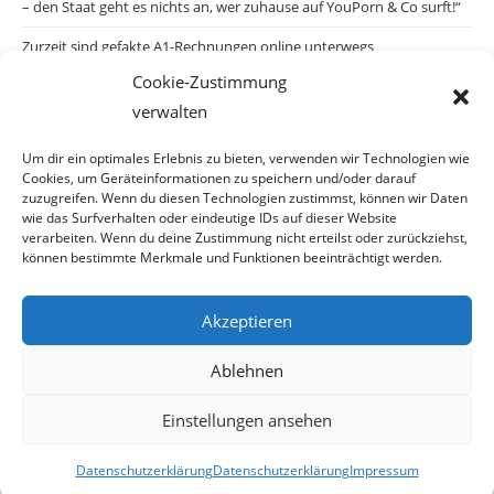
– den Staat geht es nichts an, wer zuhause auf YouPorn & Co surft!“
Zurzeit sind gefakte A1-Rechnungen online unterwegs
Cookie-Zustimmung
Salzburgs Juden und ihre Sicherheit: „Erst nach einem Anschlag wäre
verwalten
die Gefahr endlich konkret!“
Biologisches Wunder in Ceuta
Um dir ein optimales Erlebnis zu bieten, verwenden wir Technologien wie
Cookies, um Geräteinformationen zu speichern und/oder darauf
Ein vermeintliches Abschiebemärchen
zuzugreifen. Wenn du diesen Technologien zustimmst, können wir Daten
wie das Surfverhalten oder eindeutige IDs auf dieser Website
verarbeiten. Wenn du deine Zustimmung nicht erteilst oder zurückziehst,
können bestimmte Merkmale und Funktionen beeinträchtigt werden.
Archiv
Akzeptieren
Archiv
Ablehnen
Einstellungen ansehen
© Copyright 2026 · Auch Ihre Information ist uns wichtig! Haben Sie eine
Datenschutzerklärung
Datenschutzerklärung
Impressum
erstaunliche Story: Mailen Sie uns Bitte