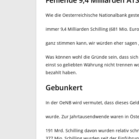
Fehlende 9,4 Milliarden AT
Wie die Oesterreichische Nationalbank gest
immer 9,4 Milliarden Schilling (681 Mio. Eur
ganz stimmen kann, wir würden eher sagen
Was können wohl die Gründe sein, dass sich 
einst so geliebten Währung nicht trennen wo
bezahlt haben.
Gebunkert
In der OeNB wird vermutet, dass dieses Geld
wurde. Zur Jahrtausendwende waren in Öster
191 Mrd. Schilling davon wurden relativ schn
377 Mio. Schilling wurden seit der Einführun