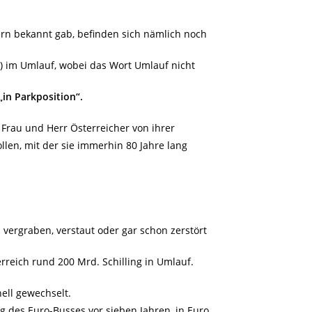
S
ern bekannt gab, befinden sich nämlich noch
o) im Umlauf, wobei das Wort Umlauf nicht
„in Parkposition“.
Frau und Herr Österreicher von ihrer
llen, mit der sie immerhin 80 Jahre lang
 vergraben, verstaut oder gar schon zerstört
reich rund 200 Mrd. Schilling in Umlauf.
ell gewechselt.
g des Euro-Busses vor sieben Jahren, in Euro