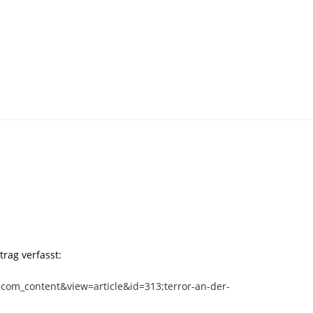
rag verfasst:
=com_content&view=article&id=313;terror-an-der-