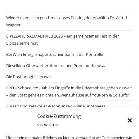
Wieder einmal ein geschmackloses Posting der Anwältin Dr. Astrid
Wagner
LIPIZZANER-ALMABTRIEB 2026 – ein gemeinsames Fest in der
Lipizzanerheimat
Bei Wien Energie haperts scheinbar mit der Kontrolle
Dieselkino Oberwart eröffnet neuen Premium-Kinosaal
Die Post bringt allen was
FPÖ – Schnedlitz: „Bablers Eingriffe in die Privatsphäre gehen zu weit
– den Staat geht es nichts an, wer zuhause auf YouPorn & Co surft!“
Zurzeit sind gefakte A1-Rechnungen online unterwegs
Cookie-Zustimmung
Salzburgs Juden und ihre Sicherheit: „Erst nach einem Anschlag wäre
verwalten
die Gefahr endlich konkret!“
Biologisches Wunder in Ceuta
Um dir ein optimales Erlebnis zu bieten, verwenden wir Technologien wie