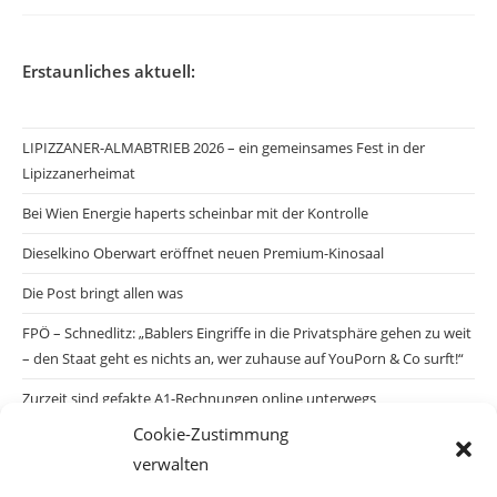
Erstaunliches aktuell:
LIPIZZANER-ALMABTRIEB 2026 – ein gemeinsames Fest in der
Lipizzanerheimat
Bei Wien Energie haperts scheinbar mit der Kontrolle
Dieselkino Oberwart eröffnet neuen Premium-Kinosaal
Die Post bringt allen was
FPÖ – Schnedlitz: „Bablers Eingriffe in die Privatsphäre gehen zu weit
– den Staat geht es nichts an, wer zuhause auf YouPorn & Co surft!“
Zurzeit sind gefakte A1-Rechnungen online unterwegs
Cookie-Zustimmung
Salzburgs Juden und ihre Sicherheit: „Erst nach einem Anschlag wäre
verwalten
die Gefahr endlich konkret!“