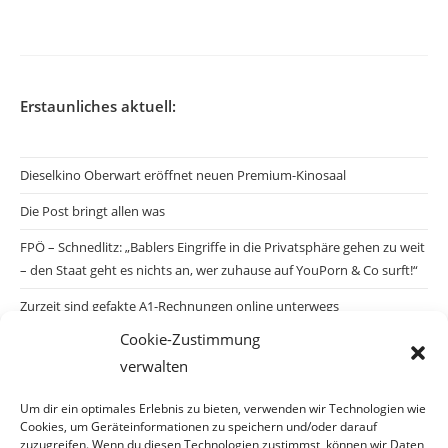
veröffentlicht:
Erstaunliches aktuell:
Dieselkino Oberwart eröffnet neuen Premium-Kinosaal
Die Post bringt allen was
FPÖ – Schnedlitz: „Bablers Eingriffe in die Privatsphäre gehen zu weit
– den Staat geht es nichts an, wer zuhause auf YouPorn & Co surft!“
Zurzeit sind gefakte A1-Rechnungen online unterwegs
Cookie-Zustimmung
Salzburgs Juden und ihre Sicherheit: „Erst nach einem Anschlag wäre
verwalten
die Gefahr endlich konkret!“
Biologisches Wunder in Ceuta
Um dir ein optimales Erlebnis zu bieten, verwenden wir Technologien wie
Cookies, um Geräteinformationen zu speichern und/oder darauf
Ein vermeintliches Abschiebemärchen
zuzugreifen. Wenn du diesen Technologien zustimmst, können wir Daten