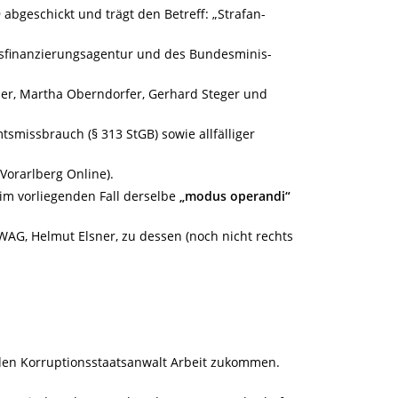
abgeschickt und trägt den Betreff: „Strafan-
esfinanzierungsagentur und des Bundesminis-
her, Martha Oberndorfer, Gerhard Steger und
smissbrauch (§ 313 StGB) sowie allfälliger
Vorarlberg Online).
 im vorliegenden Fall derselbe
„modus operandi“
AWAG, Helmut Elsner, zu dessen (noch nicht rechts
f den Korruptionsstaatsanwalt Arbeit zukommen.