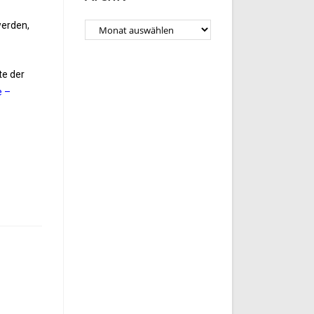
werden,
te der
e –