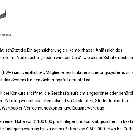
ät, schützt die Einlagensicherung die Kontoinhaber. Anlässlich des
-Reihe für Verbraucher „Reden wir über Geld“, wie dieser Schutzmecha
EWR) sind verpflichtet, Mitglied eines Einlagensicherungssystems zu se
 das System für den Sicherungsfall gerüstet ist.
ank der Konkurs eröffnet, die Geschäftsaufsicht angeordnet oder behördl
sind Zahlungsverkehrskonten (also etwa Girokonten, Studentenkonten,
, Wertpapier-Verrechnungskonten und Bausparverträge.
 zu einer Höhe von Ꞓ 100.000 pro Einleger und Bank abgesichert. In bes
hte Einlagensicherung bis zu einem Betrag von Ꞓ 500.000, etwa bei Gut