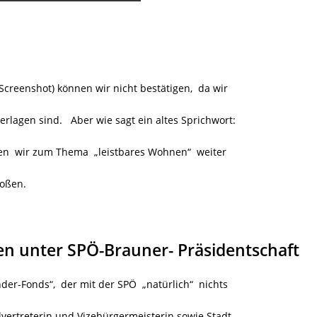
creenshot) können wir nicht bestätigen, da wir
rlagen sind. Aber wie sagt ein altes Sprichwort:
en wir zum Thema „leistbares Wohnen“ weiter
toßen.
en unter SPÖ-Brauner- Präsidentschaft
er-Fonds“, der mit der SPÖ „natürlich“ nichts
vertreterin und Vizebürgermeisterin sowie Stadt-