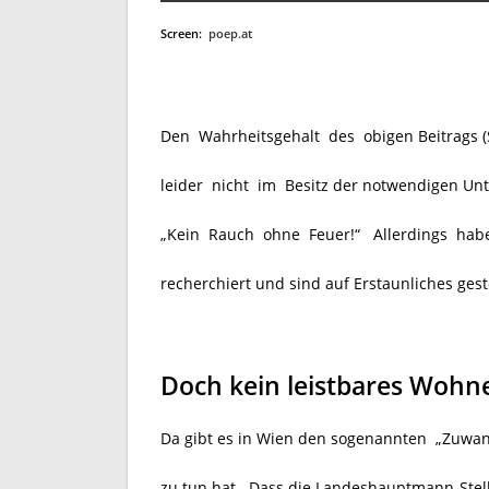
Screen:
poep.at
Den Wahrheitsgehalt des obigen Beitrags (S
leider nicht im Besitz der notwendigen Unte
„Kein Rauch ohne Feuer!“ Allerdings hab
recherchiert und sind auf Erstaunliches ges
Doch kein leistbares Wohn
Da gibt es in Wien den sogenannten „Zuwand
zu tun hat. Dass die Landeshauptmann-Stell