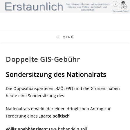
Zum
Inhalt
springen
MENÜ
Doppelte GIS-Gebühr
Sondersitzung des Nationalrats
Die Oppositionsparteien, BZÖ, FPÖ und die Grünen, haben
heute eine Sondersitzung des
Nationalrats erwirkt, der einen dringlichen Antrag zur
Forderung eines
„parteipolitisch
völlig unabhängigen“
ORF behandeln soll.