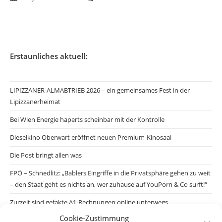
Erstaunliches aktuell:
LIPIZZANER-ALMABTRIEB 2026 – ein gemeinsames Fest in der
Lipizzanerheimat
Bei Wien Energie haperts scheinbar mit der Kontrolle
Dieselkino Oberwart eröffnet neuen Premium-Kinosaal
Die Post bringt allen was
FPÖ – Schnedlitz: „Bablers Eingriffe in die Privatsphäre gehen zu weit
– den Staat geht es nichts an, wer zuhause auf YouPorn & Co surft!“
Zurzeit sind gefakte A1-Rechnungen online unterwegs
Cookie-Zustimmung
Salzburgs Juden und ihre Sicherheit: „Erst nach einem Anschlag wäre