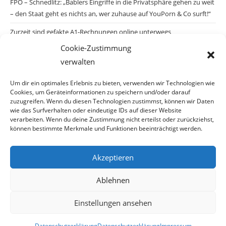
FPÖ – Schnedlitz: „Bablers Eingriffe in die Privatsphäre gehen zu weit
– den Staat geht es nichts an, wer zuhause auf YouPorn & Co surft!“
Zurzeit sind gefakte A1-Rechnungen online unterwegs
Cookie-Zustimmung
Salzburgs Juden und ihre Sicherheit: „Erst nach einem Anschlag wäre
verwalten
die Gefahr endlich konkret!“
Biologisches Wunder in Ceuta
Um dir ein optimales Erlebnis zu bieten, verwenden wir Technologien wie
Cookies, um Geräteinformationen zu speichern und/oder darauf
Ein vermeintliches Abschiebemärchen
zuzugreifen. Wenn du diesen Technologien zustimmst, können wir Daten
wie das Surfverhalten oder eindeutige IDs auf dieser Website
verarbeiten. Wenn du deine Zustimmung nicht erteilst oder zurückziehst,
können bestimmte Merkmale und Funktionen beeinträchtigt werden.
Archiv
Akzeptieren
Archiv
Ablehnen
Einstellungen ansehen
© Copyright 2026 · Auch Ihre Information ist uns wichtig! Haben Sie eine
Datenschutzerklärung
Datenschutzerklärung
Impressum