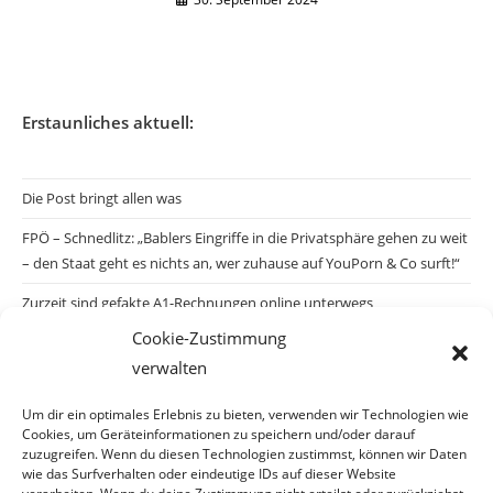
Erstaunliches aktuell:
Die Post bringt allen was
FPÖ – Schnedlitz: „Bablers Eingriffe in die Privatsphäre gehen zu weit
– den Staat geht es nichts an, wer zuhause auf YouPorn & Co surft!“
Zurzeit sind gefakte A1-Rechnungen online unterwegs
Cookie-Zustimmung
Salzburgs Juden und ihre Sicherheit: „Erst nach einem Anschlag wäre
verwalten
die Gefahr endlich konkret!“
Biologisches Wunder in Ceuta
Um dir ein optimales Erlebnis zu bieten, verwenden wir Technologien wie
Cookies, um Geräteinformationen zu speichern und/oder darauf
Ein vermeintliches Abschiebemärchen
zuzugreifen. Wenn du diesen Technologien zustimmst, können wir Daten
wie das Surfverhalten oder eindeutige IDs auf dieser Website