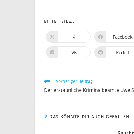
DIESEN
BITTE TEILE..
INHALT
X
Facebook
Öffnet
Öffnet
in
in
TEILEN
einem
einem
neuen
neuen
VK
Reddit
Öffnet
Öffnet
Fenster
Fenster
in
in
einem
einem
neuen
neuen
Fenster
Fenster
Weitere
Vorheriger Beitrag
Artikel
Der erstaunliche Kriminalbeamte Uwe S
ansehen
DAS KÖNNTE DIR AUCH GEFALLEN
Rauche