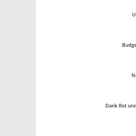
U
Budge
Ne
Dank Rot und