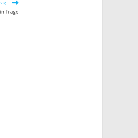
rag
in Frage