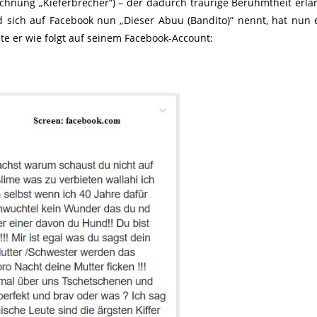
eichnung „Kieferbrecher“) – der dadurch traurige Berühmtheit erlan
 sich auf Facebook nun „Dieser Abuu (Bandito)“ nennt, hat nun 
e er wie folgt auf seinem Facebook-Account: