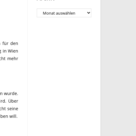
Archiv
n für den
g in Wien
icht mehr
en wurde.
ird. Über
cht seine
ben will.