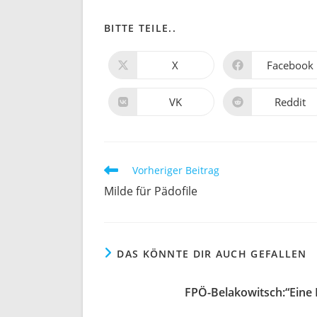
DIESEN
BITTE TEILE..
INHALT
X
Facebook
Öffnet
Öffnet
in
in
TEILEN
einem
einem
neuen
neuen
VK
Reddit
Öffnet
Öffnet
Fenster
Fenster
in
in
einem
einem
neuen
neuen
Fenster
Fenster
Weitere
Vorheriger Beitrag
Artikel
Milde für Pädofile
ansehen
DAS KÖNNTE DIR AUCH GEFALLEN
FPÖ-Belakowitsch:“Eine 