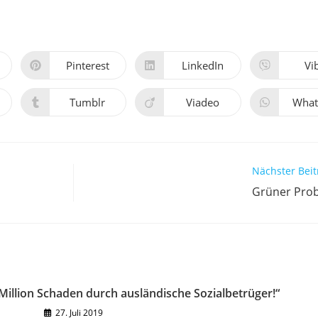
Pinterest
LinkedIn
Vi
Öffnet
Öffnet
Öff
in
in
in
einem
einem
ei
neuen
neuen
ne
Tumblr
Viadeo
What
Öffnet
Öffnet
Öff
Fenster
Fenster
Fen
in
in
in
einem
einem
ei
neuen
neuen
ne
Fenster
Fenster
Fen
Nächster Beit
Grüner Prob
Million Schaden durch ausländische Sozialbetrüger!“
27. Juli 2019