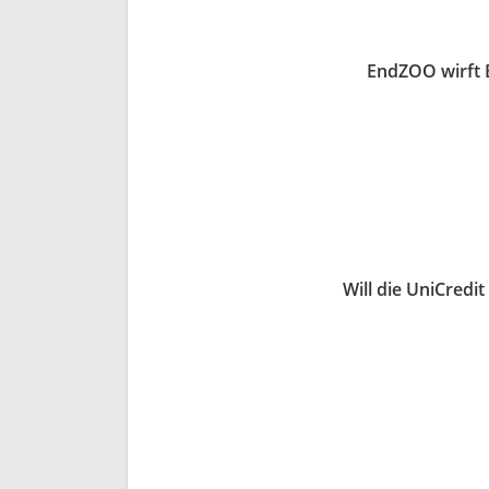
EndZOO wirft E
Will die UniCredi