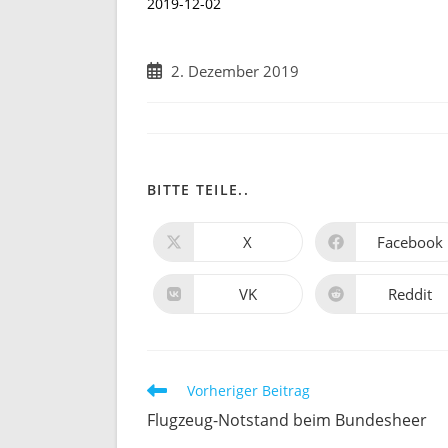
2019-12-02
Beitrag
2. Dezember 2019
veröffentlicht:
DIESEN
BITTE TEILE..
INHALT
X
Facebook
Öffnet
Öffnet
in
in
TEILEN
einem
einem
neuen
neuen
VK
Reddit
Öffnet
Öffnet
Fenster
Fenster
in
in
einem
einem
neuen
neuen
Fenster
Fenster
Weitere
Vorheriger Beitrag
Artikel
Flugzeug-Notstand beim Bundesheer
ansehen