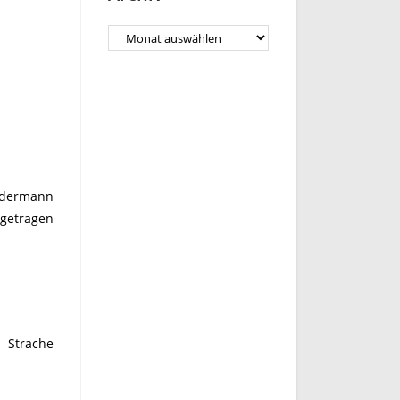
Archiv
jedermann
 getragen
 Strache