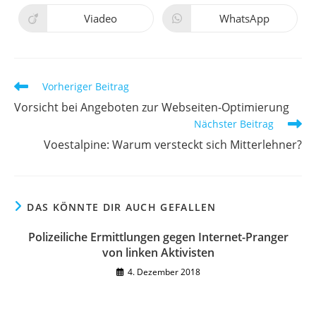
einem
einem
neuen
neuen
Viadeo
WhatsApp
Öffnet
Öffnet
Fenster
Fenster
in
in
einem
einem
neuen
neuen
Fenster
Fenster
Weitere
Vorheriger Beitrag
Artikel
Vorsicht bei Angeboten zur Webseiten-Optimierung
ansehen
Nächster Beitrag
Voestalpine: Warum versteckt sich Mitterlehner?
DAS KÖNNTE DIR AUCH GEFALLEN
Polizeiliche Ermittlungen gegen Internet-Pranger
von linken Aktivisten
4. Dezember 2018