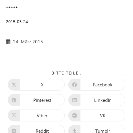
*****
2015-03-24
Beitrag
24. März 2015
veröffentlicht:
DIESEN
BITTE TEILE..
INHALT
TEILEN
X
Facebook
Öffnet
Öffnet
in
in
einem
einem
neuen
neuen
Pinterest
LinkedIn
Öffnet
Öffnet
Fenster
Fenster
in
in
einem
einem
neuen
neuen
Viber
VK
Öffnet
Öffnet
Fenster
Fenster
in
in
einem
einem
neuen
neuen
Reddit
Tumblr
Öffnet
Öffnet