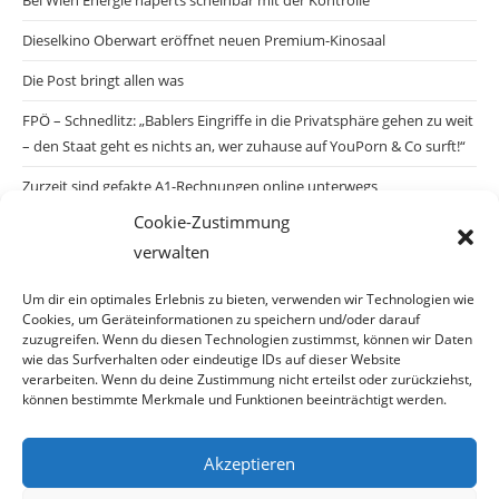
Bei Wien Energie haperts scheinbar mit der Kontrolle
Dieselkino Oberwart eröffnet neuen Premium-Kinosaal
Die Post bringt allen was
FPÖ – Schnedlitz: „Bablers Eingriffe in die Privatsphäre gehen zu weit
– den Staat geht es nichts an, wer zuhause auf YouPorn & Co surft!“
Zurzeit sind gefakte A1-Rechnungen online unterwegs
Cookie-Zustimmung
Salzburgs Juden und ihre Sicherheit: „Erst nach einem Anschlag wäre
verwalten
die Gefahr endlich konkret!“
Biologisches Wunder in Ceuta
Um dir ein optimales Erlebnis zu bieten, verwenden wir Technologien wie
Cookies, um Geräteinformationen zu speichern und/oder darauf
Ein vermeintliches Abschiebemärchen
zuzugreifen. Wenn du diesen Technologien zustimmst, können wir Daten
wie das Surfverhalten oder eindeutige IDs auf dieser Website
verarbeiten. Wenn du deine Zustimmung nicht erteilst oder zurückziehst,
können bestimmte Merkmale und Funktionen beeinträchtigt werden.
Archiv
Akzeptieren
Archiv