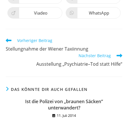
Fenster
Fenster
in
in
einem
einem
neuen
neuen
Viadeo
WhatsApp
Öffnet
Öffnet
Fenster
Fenster
in
in
einem
einem
neuen
neuen
Fenster
Fenster
Weitere
Vorheriger Beitrag
Artikel
Stellungnahme der Wiener Taxiinnung
ansehen
Nächster Beitrag
Ausstellung „Psychiatrie–Tod statt Hilfe“
DAS KÖNNTE DIR AUCH GEFALLEN
Ist die Polizei von „braunen Säcken“
unterwandert?
11. Juli 2014