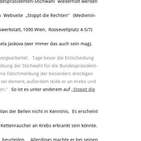
ndespräsidenten-Stichwahl wiederholt werden
en Webseite „Stoppt die Rechten“ (Medienin-
erkstatt, 1090 Wien, Rooseveltplatz 4-5/7)
aela Jaskova (wer immer das auch sein mag).
vorgearbeitet. Tage bevor die Entscheidung
ebung der Stichwahl für die Bundespräsident-
ine Falschmeldung der besonders dreckigen
n sei dement, außerdem leide er an Krebs und
en.“
..
So ist es unter anderem auf
„Stoppt die
an der Bellen nicht in Kenntnis. Es erscheint
r Kettenraucher an Krebs erkrankt sein könnte.
beurteilen. Allerdings machte er bei seinen