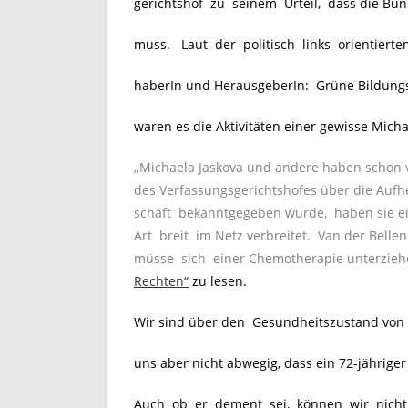
gerichtshof zu seinem Urteil, dass die Bu
muss. Laut der politisch links orientiert
haberIn und HerausgeberIn: Grüne Bildungsw
waren es die Aktivitäten einer gewisse Mich
„Michaela Jaskova und andere haben schon 
des Verfassungsgerichtshofes über die Aufh
schaft bekanntgegeben wurde, haben sie e
Art breit im Netz verbreitet. Van der Belle
müsse sich einer Chemotherapie unterzieh
Rechten“
zu lesen.
Wir sind über den Gesundheitszustand von V
uns aber nicht abwegig, dass ein 72-jährige
Auch ob er dement sei, können wir nicht 