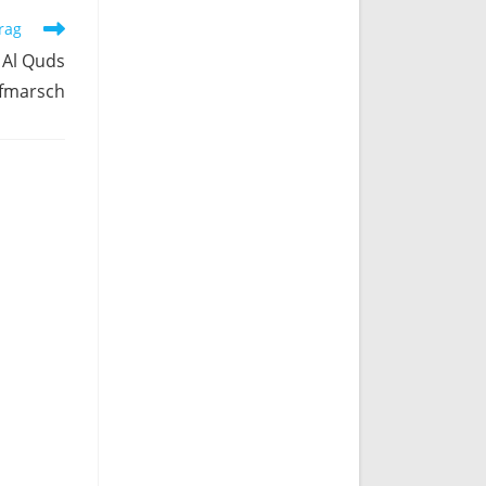
rag
 Al Quds
fmarsch