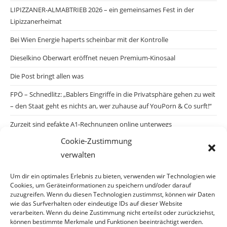
LIPIZZANER-ALMABTRIEB 2026 – ein gemeinsames Fest in der
Lipizzanerheimat
Bei Wien Energie haperts scheinbar mit der Kontrolle
Dieselkino Oberwart eröffnet neuen Premium-Kinosaal
Die Post bringt allen was
FPÖ – Schnedlitz: „Bablers Eingriffe in die Privatsphäre gehen zu weit
– den Staat geht es nichts an, wer zuhause auf YouPorn & Co surft!“
Zurzeit sind gefakte A1-Rechnungen online unterwegs
Cookie-Zustimmung
Salzburgs Juden und ihre Sicherheit: „Erst nach einem Anschlag wäre
verwalten
die Gefahr endlich konkret!“
Biologisches Wunder in Ceuta
Um dir ein optimales Erlebnis zu bieten, verwenden wir Technologien wie
Cookies, um Geräteinformationen zu speichern und/oder darauf
Ein vermeintliches Abschiebemärchen
zuzugreifen. Wenn du diesen Technologien zustimmst, können wir Daten
wie das Surfverhalten oder eindeutige IDs auf dieser Website
verarbeiten. Wenn du deine Zustimmung nicht erteilst oder zurückziehst,
können bestimmte Merkmale und Funktionen beeinträchtigt werden.