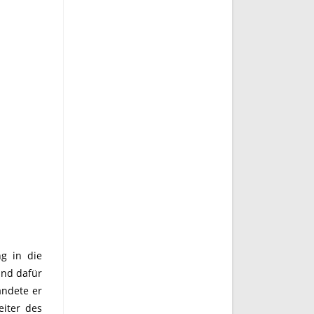
g in die
and dafür
andete er
eiter des