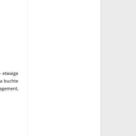
e etwaige
da buchte
nagement,