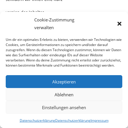
version des Inhaltes.
Hans L., der Betreiber dieser Seite, war anfangs der 80er
Cookie-Zustimmung
Jahre an der US-Botschaft
verwalten
in Moskau beschäftigt. Dort lernte er seine Frau Ludmilla
Um dir ein optimales Erlebnis zu bieten, verwenden wir Technologien wie
kennen, die er 1982
Cookies, um Geräteinformationen zu speichern und/oder darauf
heiratete.
zuzugreifen. Wenn du diesen Technologien zustimmst, können wir Daten
wie das Surfverhalten oder eindeutige IDs auf dieser Website
verarbeiten. Wenn du deine Zustimmung nicht erteilst oder zurückziehst,
In diesem Zeit heirateten auch die leiblichen Eltern seiner
können bestimmte Merkmale und Funktionen beeinträchtigt werden.
späteren Adoptivtochter Anastasiya S.
Akzeptieren
Das Mädchen wurde im Februar 1983 geboren und der
leibliche Vater von dieser, ist der Cousin
Ablehnen
seiner Gattin.
Einstellungen ansehen
Adoption
Datenschutzerklärung
Datenschutzerklärung
Impressum