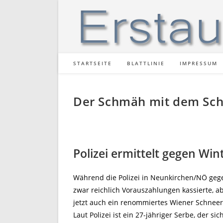
Zum
Inhalt
springen
STARTSEITE
BLATTLINIE
IMPRESSUM
Der Schmäh mit dem Sc
Polizei ermittelt gegen W
Während die Polizei in Neunkirchen/NÖ gegen
zwar reichlich Vorauszahlungen kassierte, a
jetzt auch ein renommiertes Wiener Schnee
Laut Polizei ist ein 27-jähriger Serbe, der sic