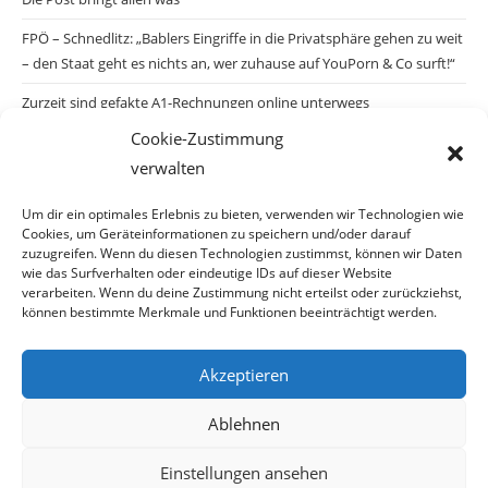
FPÖ – Schnedlitz: „Bablers Eingriffe in die Privatsphäre gehen zu weit
– den Staat geht es nichts an, wer zuhause auf YouPorn & Co surft!“
Zurzeit sind gefakte A1-Rechnungen online unterwegs
Cookie-Zustimmung
Salzburgs Juden und ihre Sicherheit: „Erst nach einem Anschlag wäre
verwalten
die Gefahr endlich konkret!“
Biologisches Wunder in Ceuta
Um dir ein optimales Erlebnis zu bieten, verwenden wir Technologien wie
Cookies, um Geräteinformationen zu speichern und/oder darauf
Ein vermeintliches Abschiebemärchen
zuzugreifen. Wenn du diesen Technologien zustimmst, können wir Daten
wie das Surfverhalten oder eindeutige IDs auf dieser Website
verarbeiten. Wenn du deine Zustimmung nicht erteilst oder zurückziehst,
können bestimmte Merkmale und Funktionen beeinträchtigt werden.
Archiv
Akzeptieren
Archiv
Ablehnen
Einstellungen ansehen