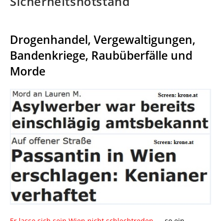
Sicherheitsnotstand
Drogenhandel, Vergewaltigungen,
Bandenkriege, Raubüberfälle und
Morde
Er lasse sich sein Wien nicht schlechtreden
.
–
.
so ein